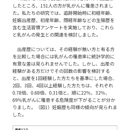
したところ、151人の方が乳がんに罹患されまし
た。私たちの研究では、追跡開始時に初経年齢、
妊娠出産歴、初産年齢、閉経年齢などの生殖歴を
含む生活習慣アンケートを実施しており、これら
と乳がんの発生との関連を検討しました。
出産歴については、その経験が無い方と有る方
を比較した場合には乳がんの罹患率に統計学的に
有意な差は見られませんでした。しかし、出産の
経験がある方だけでその回数の影響を検討する
と、出産を1回経験した方たちを基準にした場合、
2回、3回、4回以上経験した方たちは、それぞれ
0.78倍、0.68倍、0.31倍と、順に22％、32％、
69％乳がんに罹患する危険度が下がることが分か
りました。（図1）妊娠歴も同様の傾向が見られま
した。