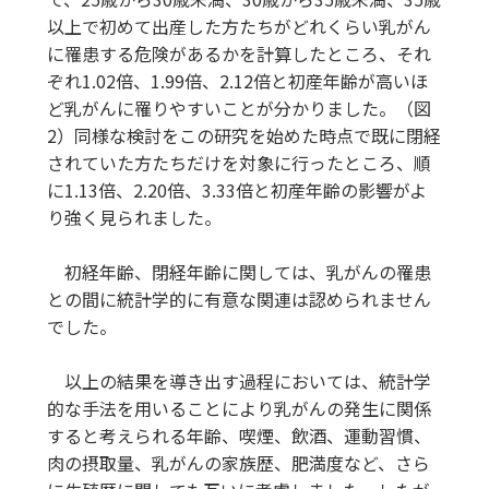
以上で初めて出産した方たちがどれくらい乳がん
に罹患する危険があるかを計算したところ、それ
ぞれ1.02倍、1.99倍、2.12倍と初産年齢が高いほ
ど乳がんに罹りやすいことが分かりました。（図
2）同様な検討をこの研究を始めた時点で既に閉経
されていた方たちだけを対象に行ったところ、順
に1.13倍、2.20倍、3.33倍と初産年齢の影響がよ
り強く見られました。
初経年齢、閉経年齢に関しては、乳がんの罹患
との間に統計学的に有意な関連は認められません
でした。
以上の結果を導き出す過程においては、統計学
的な手法を用いることにより乳がんの発生に関係
すると考えられる年齢、喫煙、飲酒、運動習慣、
肉の摂取量、乳がんの家族歴、肥満度など、さら