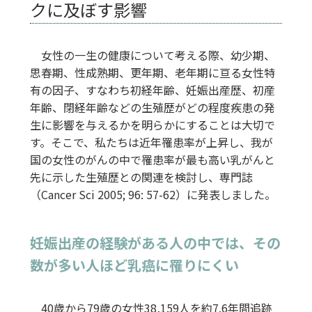
クに及ぼす影響
女性の一生の健康について考える際、幼少期、
思春期、性成熟期、更年期、老年期に亘る女性特
有の因子、すなわち初経年齢、妊娠出産歴、初産
年齢、閉経年齢などの生殖歴がどの程度疾患の発
生に影響を与えるかを明らかにすることは大切で
す。そこで、私たちは近年罹患率が上昇し、我が
国の女性のがんの中で罹患率が最も高い乳がんと
先に示した生殖歴との関連を検討し、専門誌
（Cancer Sci 2005; 96: 57-62）に発表しました。
妊娠出産の経験がある人の中では、その
数が多い人ほど乳癌に罹りにくい
40歳から79歳の女性38,159人を約7.6年間追跡