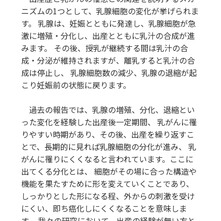
ニズムの1つとして、乳腺細胞の変化が挙げられま
す。 乳腺は、妊娠とともに発達し、乳腺細胞が急
激に増殖・分化し、出産とともに乳汁の合成が進
みます。 その後、授乳が継続する間は乳汁の合
成・分泌が維持されますが、離乳すると乳汁の合
成は停止し、 乳腺細胞数の減少、乳腺の退縮が起
こり妊娠前の状態に戻ります。
過去の報告では、乳腺の増殖、分化、退縮とい
った変化を経験した出産後一定期間、 乳がんに罹
りやすい時期があり、その後、出産を繰り返すこ
とで、長期的に見れば乳腺細胞の分化が進み、 乳
がんに罹りにくくなると言われています。ここに
出てくる分化とは、 細胞がその場に合った構造や
機能を果たすために形を変えていくことであり、
しっかりとした形になる程、外からの刺激を受け
にくい、即ち癌化しにくくなることを意味しま
す。 我々の研究において、出産の経験が無い方と