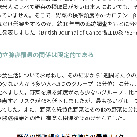
欧米人に比べて野菜の摂取量が多い日本人においても、
ていません。そこで、野菜の摂取頻度やα-カロテン、β
れだけ影響をするのか、約16年間の追跡調査をもとに分
した（British Journal of Cancer誌110巻792-7
前立腺癌罹患の関係は限定的である
食生活についてお尋ねし、その結果から1週間あたりの
の少ない人から多い人へ5つのグループ（5分位）に分け
比べました。野菜を摂る頻度が最も少ないグループに比
罹患するリスクが45%低下しましたが、最も多いグルー
んでした。また、野菜を緑黄色野菜とその他の野菜に分
立腺癌罹患との間に有意な関連を認めませんでした。