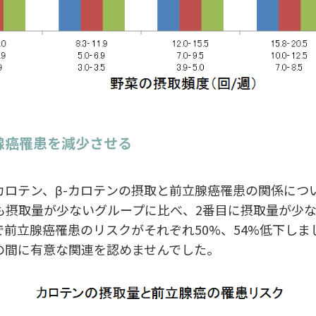
腺癌罹患を減少させる
カロテン、β-カロテンの摂取と前立腺癌罹患の関係につ
最も摂取量が少ないグループに比べ、2番目に摂取量が少
前立腺癌罹患のリスクがそれぞれ50%、54%低下しま
の間に有意な関連を認めませんでした。