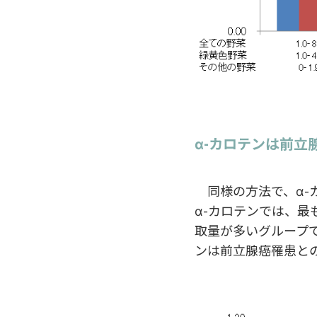
α-カロテンは前立
同様の方法で、α-
α-カロテンでは、
取量が多いグループで
ンは前立腺癌罹患と