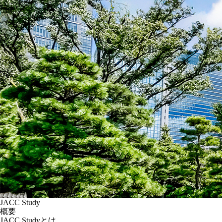
JACC Study
概要
JACC Studyとは