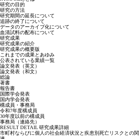
研究の目的
研究の方法
研究期間の延長について
追跡の終了について
データのアーカイブ化について
血清試料の配布について
研究成果
研究成果の紹介
研究成果の概要版
これまでの成果とあゆみ
公表されている業績一覧
論文発表（英文）
論文発表（和文）
総論
著書
報告書
国際学会発表
国内学会発表
構成員・事務局
令和7年度構成員
30年度以前の構成員
事務局（連絡先）
RESULT DETAIL
研究成果詳細
市町村ならびに個人の社会経済状況と疾患別死亡リスクとの関
連