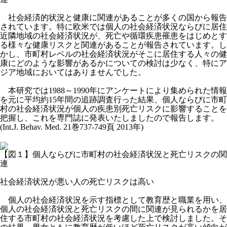
社会経済的状況と健康に関連があることが多くの国から報告
されています。特に欧米では個人の社会経済状況ならびに居住
近隣地域の社会経済状況が、死亡や循環疾患罹患をはじめとす
る様々な健康リスクと関連があることが報告されています。し
かし、市町村レベルの社会経済状況がそこに居住する人々の健
康にどのような影響があるかについての検討は少なく、特にア
ジア地域においてはありませんでした。
本研究では1988～1990年にアンケートにより集められた情報
を元に平均約15年間の追跡調査行った結果、個人ならびに市町
村の社会経済状況が個人の疾患別死亡リスクに影響することを
把握し、これを専門誌に発表いたしましたので報告します。
(Int.J. Behav. Med. 21巻737-749頁 2013年)
【図１】個人ならびに市町村の社会経済状況と死亡リスクの関
連
社会経済状況が悪い人の死亡リスクは高い
個人の社会経済状況を示す指標として教育歴と職業を用い、
個人の社会経済状況と死亡リスクの間に関連が見られるかを居
住する市町村の社会経済状況を考慮した上で検討しました。そ