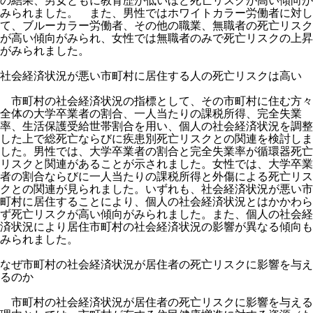
の結果、男女ともに教育歴が低いほど死亡リスクが高い傾向が
みられました。 また、男性ではホワイトカラー労働者に対し
て、ブルーカラー労働者、その他の職業、無職者の死亡リスク
が高い傾向がみられ、女性では無職者のみで死亡リスクの上昇
がみられました。
社会経済状況が悪い市町村に居住する人の死亡リスクは高い
市町村の社会経済状況の指標として、その市町村に住む方々
全体の大学卒業者の割合、一人当たりの課税所得、完全失業
率、生活保護受給世帯割合を用い、個人の社会経済状況を調整
した上で総死亡ならびに疾患別死亡リスクとの関連を検討しま
した。男性では、大学卒業者の割合と完全失業率が循環器死亡
リスクと関連があることが示されました。女性では、大学卒業
者の割合ならびに一人当たりの課税所得と外傷による死亡リス
クとの関連が見られました。いずれも、社会経済状況が悪い市
町村に居住することにより、個人の社会経済状況とはかかわら
ず死亡リスクが高い傾向がみられました。また、個人の社会経
済状況により居住市町村の社会経済状況の影響が異なる傾向も
みられました。
なぜ市町村の社会経済状況が居住者の死亡リスクに影響を与え
るのか
市町村の社会経済状況が居住者の死亡リスクに影響を与える